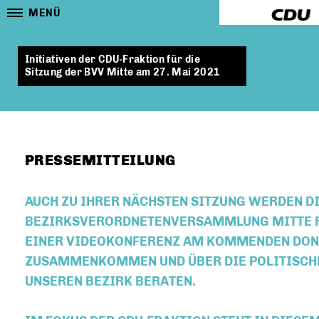
MENÜ
Initiativen der CDU-Fraktion für die
Sitzung der BVV Mitte am 27. Mai 2021
PRESSEMITTEILUNG
AUCH ZU IHRER NÄCHSTEN SITZUNG WERDEN D
BEZIRKSVERORDNETENVERSAMMLUNG MITTE RE
EINER VIDEOKONFERENZ AM KOMMENDEN DO
ZUSAMMENKOMMEN UND ÜBER DIE POLITISCHE
UNSEREN BEZIRK BERATEN.