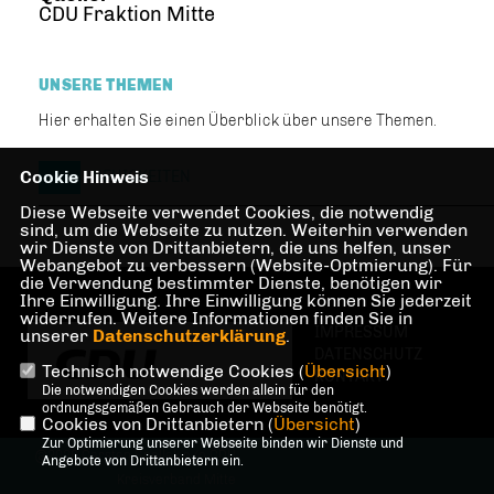
CDU Fraktion Mitte
UNSERE THEMEN
Hier erhalten Sie einen Überblick über unsere Themen.
Cookie Hinweis
NEUIGKEITEN
Diese Webseite verwendet Cookies, die notwendig
sind, um die Webseite zu nutzen. Weiterhin verwenden
wir Dienste von Drittanbietern, die uns helfen, unser
Webangebot zu verbessern (Website-Optmierung). Für
die Verwendung bestimmter Dienste, benötigen wir
Ihre Einwilligung. Ihre Einwilligung können Sie jederzeit
widerrufen. Weitere Informationen finden Sie in
IMPRESSUM
unserer
Datenschutzerklärung
.
DATENSCHUTZ
Technisch notwendige Cookies (
Übersicht
)
KONTAKT
Die notwendigen Cookies werden allein für den
ordnungsgemäßen Gebrauch der Webseite benötigt.
Cookies von Drittanbietern (
Übersicht
)
Zur Optimierung unserer Webseite binden wir Dienste und
@2026 Carsten Spallek c/o CDU
Angebote von Drittanbietern ein.
Kreisverband Mitte