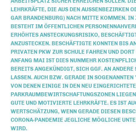
ARBEITSPLATZ SICHER ERREICHEN SOLLEN. DI
LEHRKRÄFTE, DIE AUS DEN AUSSENBEZIRKEN OD
AR BRANDENBURG) NACH MITTE KOMMEN. IN Z
ESTEHT IM ÖFFENTLICHEN PERSONENNAHVERKE
RHÖHTES ANSTECKUNGSRISIKO, BESCHÄFTIGTE 
NZUSTECKEN. BESCHÄFTIGTE KONNTEN BIS ANF
RIVATEN PKW ZUR SCHULE FAHREN UND DORT K
NFANG MAI IST DIES NUNMEHR KOSTENPFLICHT
EREITS ANGEKÜNDIGT, SICH GGF. AN ANDERE S
ASSEN. AUCH BZW. GERADE IN SOGENANNTEN "
ON DENEN EINIGE IN DEN NEU EINGERICHTETEN
ARKRAUMBEWIRTSCHAFTUNGSZONEN LIEGEN, 
UTE UND MOTIVIERTE LEHRKRÄFTE. ES IST AUCH
ERTSCHÄTZUNG, WENN GERADE DIESEN BESCHÄF
ORONA-PANDEMIE JEGLICHE MÖGLICHE UNTER
IRD.