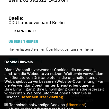
Berlin, 01.09.2021, 14:26 Uhr
Quelle:
CDU Landesverband Berlin
KAI WEGNER
UNSERE THEMEN
Hier erhalten Sie einen Überblick über unsere Themen.
Cookie Hinweis
NEUIGKEITEN
Diese Webseite verwendet Cookies, die notwendig
sind, um die Webseite zu nutzen. Weiterhin verwenden
wir Dienste von Drittanbietern, die uns helfen, unser
Webangebot zu verbessern (Website-Optmierung). Für
die Verwendung bestimmter Dienste, benötigen wir
Ihre Einwilligung. Ihre Einwilligung können Sie jederzeit
widerrufen. Weitere Informationen finden Sie in
IMPRESSUM
unserer
Datenschutzerklärung
.
DATENSCHUTZ
Technisch notwendige Cookies (
Übersicht
)
KONTAKT