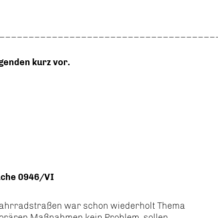
_____________________________________
lgenden kurz vor.
ache 0946/VI
 Fahrradstraßen war schon wiederholt Thema
emporären Maßnahmen kein Problem, sollen