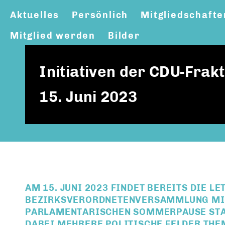
Aktuelles
Persönlich
Mitgliedschafte
Mitglied werden
Bilder
Initiativen der CDU-Frakt
15. Juni 2023
AM 15. JUNI 2023 FINDET BEREITS DIE LE
BEZIRKSVERORDNETENVERSAMMLUNG MIT
PARLAMENTARISCHEN SOMMERPAUSE STAT
DABEI MEHRERE POLITISCHE FELDER THE