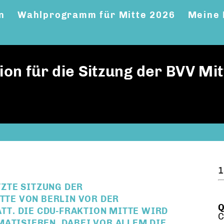
n
Wahlprogramm für Mitte 2026
Meine 
ion für die Sitzung der BVV Mi
1
TZTE SITZUNG DER
TE VON BERLIN VOR DER
Q
T. DIE CDU-FRAKTION MITTE WIRD
C
MATISIEREN, DABEI VOR ALLEM DIE