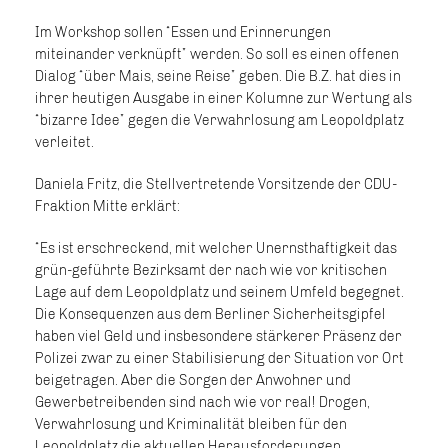
Im Workshop sollen “Essen und Erinnerungen
miteinander verknüpft” werden. So soll es einen offenen
Dialog “über Mais, seine Reise” geben. Die B.Z. hat dies in
ihrer heutigen Ausgabe in einer Kolumne zur Wertung als
“bizarre Idee” gegen die Verwahrlosung am Leopoldplatz
verleitet.
Daniela Fritz, die Stellvertretende Vorsitzende der CDU-
Fraktion Mitte erklärt:
“Es ist erschreckend, mit welcher Unernsthaftigkeit das
grün-geführte Bezirksamt der nach wie vor kritischen
Lage auf dem Leopoldplatz und seinem Umfeld begegnet.
Die Konsequenzen aus dem Berliner Sicherheitsgipfel
haben viel Geld und insbesondere stärkerer Präsenz der
Polizei zwar zu einer Stabilisierung der Situation vor Ort
beigetragen. Aber die Sorgen der Anwohner und
Gewerbetreibenden sind nach wie vor real! Drogen,
Verwahrlosung und Kriminalität bleiben für den
Leopoldplatz die aktuellen Herausforderungen.