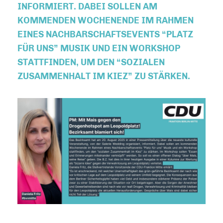
INFORMIERT. DABEI SOLLEN AM
KOMMENDEN WOCHENENDE IM RAHMEN
EINES NACHBARSCHAFTSEVENTS “PLATZ
FÜR UNS” MUSIK UND EIN WORKSHOP
STATTFINDEN, UM DEN “SOZIALEN
ZUSAMMENHALT IM KIEZ” ZU STÄRKEN.