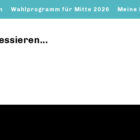
n
Wahlprogramm für Mitte 2026
Meine 
essieren...